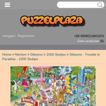
Inloggen
Registreren
UW WINKELWAGEN
Geen producten
(0)
Home
>
Merken
>
Gibsons
>
1000 Stukjes
>
Gibsons - Trouble in
Paradise - 1000 Stukjes