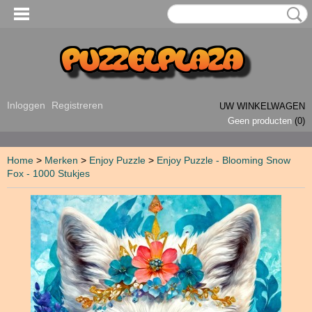
Inloggen
Registreren
UW WINKELWAGEN
Geen producten
(0)
Home
>
Merken
>
Enjoy Puzzle
>
Enjoy Puzzle - Blooming Snow
Fox - 1000 Stukjes