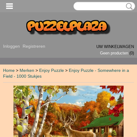
Inloggen
Registreren
UW WINKELWAGEN
Geen producten
(0)
Home
>
Merken
>
Enjoy Puzzle
>
Enjoy Puzzle - Somewhere in a
Field - 1000 Stukjes