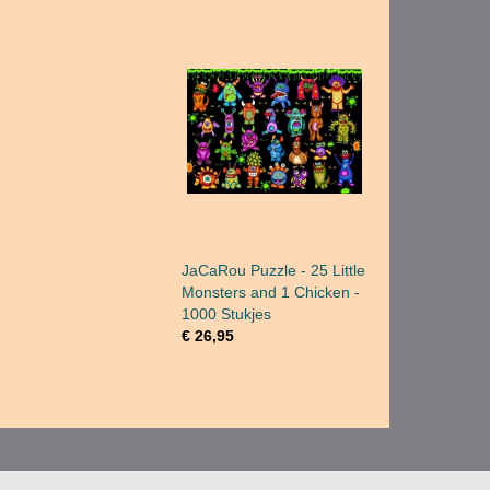
JaCaRou Puzzle - 25 Little
Monsters and 1 Chicken -
1000 Stukjes
€ 26,95