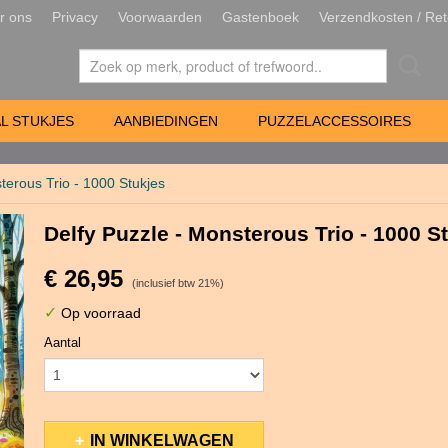
r ons
Privacy
Voorwaarden
Gastenboek
Verzendkosten / Ret
L STUKJES
AANBIEDINGEN
PUZZELACCESSOIRES
terous Trio - 1000 Stukjes
Delfy Puzzle - Monsterous Trio - 1000 S
€ 26,95
(inclusief btw 21%)
✓
Op voorraad
Aantal
IN WINKELWAGEN