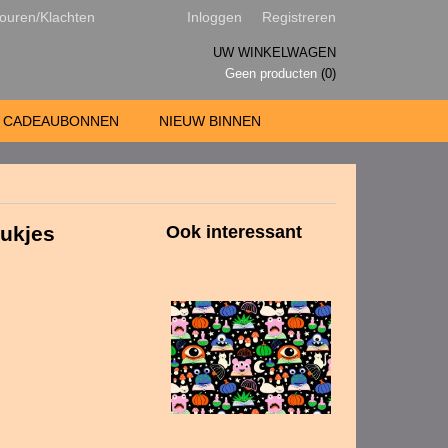
ouren/Klachten
Inloggen
Registreren
UW WINKELWAGEN
Geen producten
(0)
CADEAUBONNEN
NIEUW BINNEN
tukjes
Ook interessant