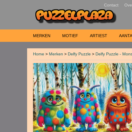
Contact
Ove
MERKEN
MOTIEF
ARTIEST
AANTA
Home
>
Merken
>
Delfy Puzzle
>
Delfy Puzzle - Mons