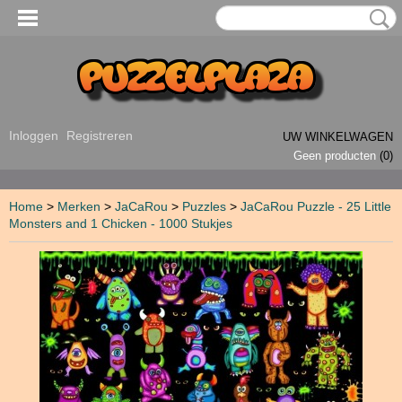
Inloggen
Registreren
UW WINKELWAGEN
Geen producten
(0)
Home
>
Merken
>
JaCaRou
>
Puzzles
>
JaCaRou Puzzle - 25 Little
Monsters and 1 Chicken - 1000 Stukjes