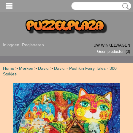
Inloggen
Registreren
UW WINKELWAGEN
Geen producten
(0)
Home
>
Merken
>
Davici
>
Davici - Pushkin Fairy Tales - 300
Stukjes