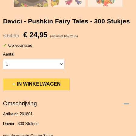
Davici - Pushkin Fairy Tales - 300 Stukjes
€ 24,95
€ 64,95
(inclusief btw 21%)
✓
Op voorraad
Aantal
IN WINKELWAGEN
Omschrijving
Artikelnr. 201801
Davici - 300 Stukjes
van de artieste Oxana Zaika