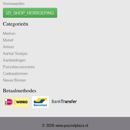
Voorwaarden
IZI_SHOP_HERROEPING
Categorieën
Merken
Motief
Artiest
Aantal Stukjes
Aanbiedingen
Puzzelaccessoires
Cadeaubonnen
Nieuw Binnen
Betaalmethodes
© 2026 www.puzzelplaza.nl