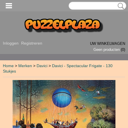
Inloggen
Registreren
UW WINKELWAGEN
Geen producten
(0)
Home
>
Merken
>
Davici
>
Davici - Spectacular Frigate - 130
Stukjes