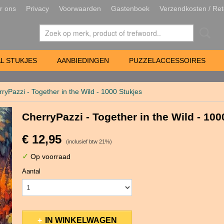
r ons
Privacy
Voorwaarden
Gastenboek
Verzendkosten / Ret
L STUKJES
AANBIEDINGEN
PUZZELACCESSOIRES
ryPazzi - Together in the Wild - 1000 Stukjes
CherryPazzi - Together in the Wild - 100
€ 12,95
(inclusief btw 21%)
✓
Op voorraad
Aantal
IN WINKELWAGEN