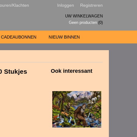
ouren/Klachten
Inloggen
Registreren
UW WINKELWAGEN
Geen producten
(0)
CADEAUBONNEN
NIEUW BINNEN
0 Stukjes
Ook interessant