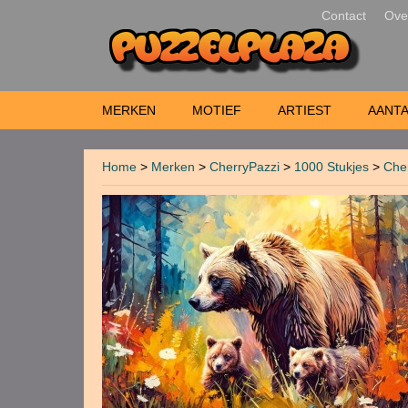
Contact
Ove
MERKEN
MOTIEF
ARTIEST
AANTA
Home
>
Merken
>
CherryPazzi
>
1000 Stukjes
>
Cher