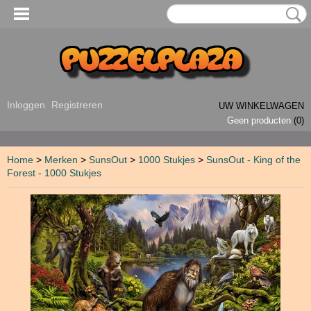
Inloggen
Registreren
UW WINKELWAGEN
Geen producten
(0)
Home
>
Merken
>
SunsOut
>
1000 Stukjes
>
SunsOut - King of the
Forest - 1000 Stukjes