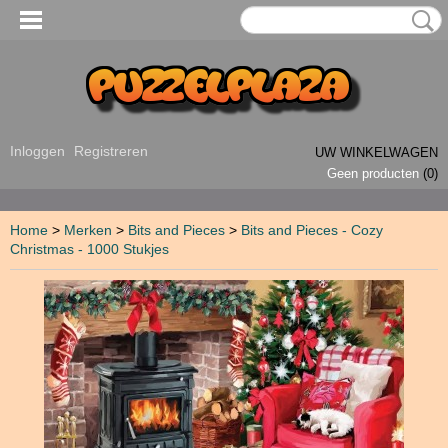
Inloggen
Registreren
UW WINKELWAGEN
Geen producten
(0)
Home
>
Merken
>
Bits and Pieces
>
Bits and Pieces - Cozy
Christmas - 1000 Stukjes