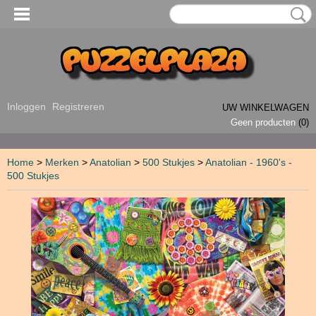
Inloggen
Registreren
UW WINKELWAGEN
Geen producten
(0)
Home
>
Merken
>
Anatolian
>
500 Stukjes
>
Anatolian - 1960's -
500 Stukjes