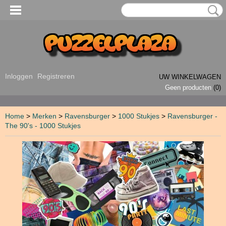
Inloggen
Registreren
UW WINKELWAGEN
Geen producten
(0)
Home
>
Merken
>
Ravensburger
>
1000 Stukjes
>
Ravensburger -
The 90's - 1000 Stukjes