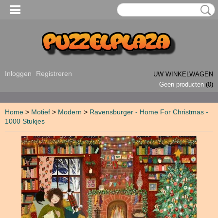
Inloggen
Registreren
UW WINKELWAGEN
Geen producten
(0)
Home
>
Motief
>
Modern
>
Ravensburger - Home For Christmas -
1000 Stukjes