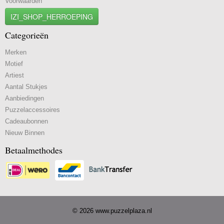
Voorwaarden
IZI_SHOP_HERROEPING
Categorieën
Merken
Motief
Artiest
Aantal Stukjes
Aanbiedingen
Puzzelaccessoires
Cadeaubonnen
Nieuw Binnen
Betaalmethodes
© 2026 www.puzzelplaza.nl