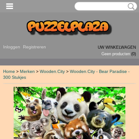
Inloggen
Registreren
UW WINKELWAGEN
Geen producten
(0)
Home
>
Merken
>
Wooden.City
>
Wooden.City - Bear Paradise -
300 Stukjes