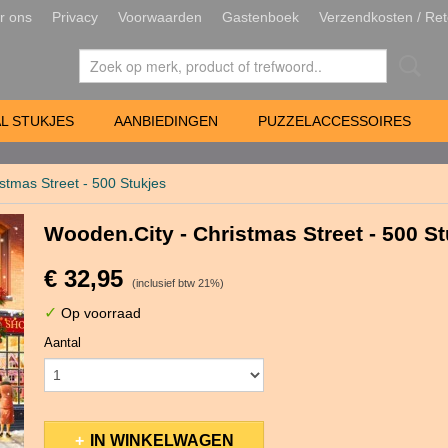
r ons
Privacy
Voorwaarden
Gastenboek
Verzendkosten / Ret
L STUKJES
AANBIEDINGEN
PUZZELACCESSOIRES
stmas Street - 500 Stukjes
Wooden.City - Christmas Street - 500 S
€ 32,95
(inclusief btw 21%)
✓
Op voorraad
Aantal
IN WINKELWAGEN