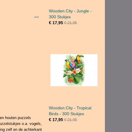
Wooden.City - Jungle -
300 Stukjes
€ 17,95
€ 21,95
Wooden.City - Tropical
Birds - 300 Stukjes
ren houten puzzels
€ 17,95
€ 21,95
uzzelstukjes o.a. vogels,
ing zelf en de achterkant