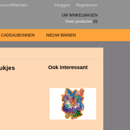
ouren/Klachten
Inloggen
Registreren
UW WINKELWAGEN
Geen producten
(0)
CADEAUBONNEN
NIEUW BINNEN
tukjes
Ook interessant