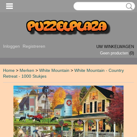
Inloggen
Registreren
UW WINKELWAGEN
Geen producten
(0)
Home
>
Merken
>
White Mountain
>
White Mountain - Country
Retreat - 1000 Stukjes