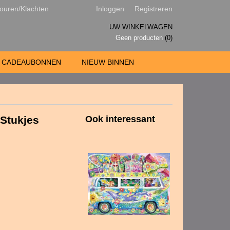
ouren/Klachten
Inloggen
Registreren
UW WINKELWAGEN
Geen producten
(0)
CADEAUBONNEN
NIEUW BINNEN
 Stukjes
Ook interessant