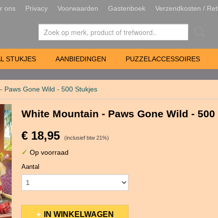
r ons
Privacy
Voorwaarden
Gastenboek
Verzendkosten / Ret
L STUKJES
AANBIEDINGEN
PUZZELACCESSOIRES
- Paws Gone Wild - 500 Stukjes
White Mountain - Paws Gone Wild - 500
€ 18,95
(inclusief btw 21%)
✓
Op voorraad
Aantal
IN WINKELWAGEN