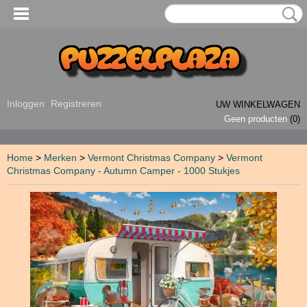
Inloggen
Registreren
UW WINKELWAGEN
Geen producten
(0)
Home
>
Merken
>
Vermont Christmas Company
>
Vermont
Christmas Company - Autumn Camper - 1000 Stukjes