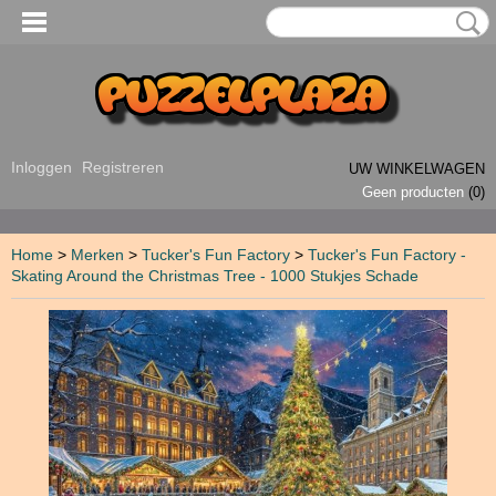
Inloggen
Registreren
UW WINKELWAGEN
Geen producten
(0)
Home
>
Merken
>
Tucker's Fun Factory
>
Tucker's Fun Factory -
Skating Around the Christmas Tree - 1000 Stukjes Schade