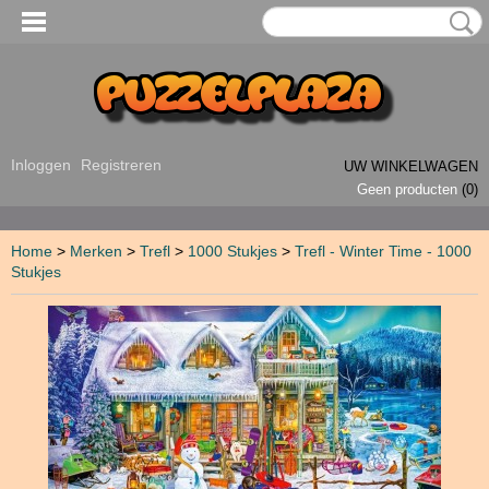
Inloggen
Registreren
UW WINKELWAGEN
Geen producten
(0)
Home
>
Merken
>
Trefl
>
1000 Stukjes
>
Trefl - Winter Time - 1000
Stukjes