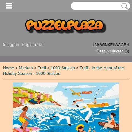
Inloggen
Registreren
UW WINKELWAGEN
Geen producten
(0)
Home
>
Merken
>
Trefl
>
1000 Stukjes
>
Trefl - In the Heat of the
Holiday Season - 1000 Stukjes