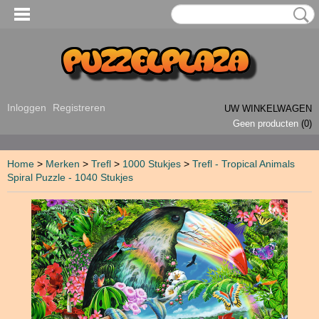
Inloggen
Registreren
UW WINKELWAGEN
Geen producten
(0)
Home
>
Merken
>
Trefl
>
1000 Stukjes
>
Trefl - Tropical Animals
Spiral Puzzle - 1040 Stukjes