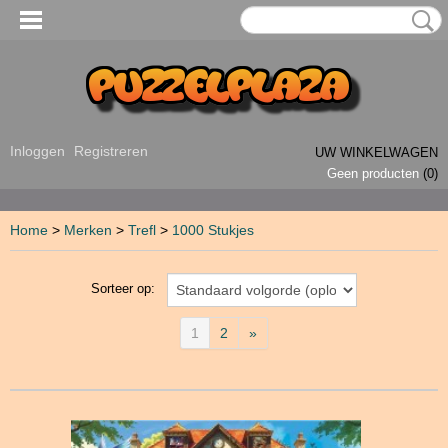
Inloggen
Registreren
UW WINKELWAGEN
Geen producten
(0)
Home
>
Merken
>
Trefl
>
1000 Stukjes
Sorteer op:
1
2
»