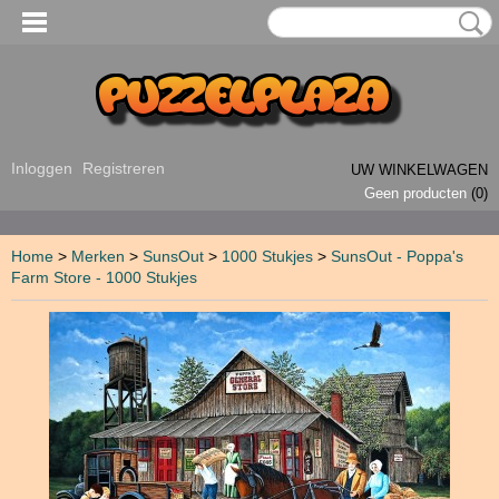
Inloggen
Registreren
UW WINKELWAGEN
Geen producten
(0)
Home
>
Merken
>
SunsOut
>
1000 Stukjes
>
SunsOut - Poppa's
Farm Store - 1000 Stukjes