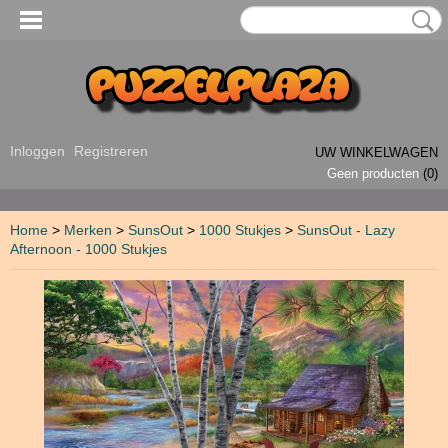
Inloggen
Registreren
UW WINKELWAGEN
Geen producten
(0)
Home
>
Merken
>
SunsOut
>
1000 Stukjes
>
SunsOut - Lazy
Afternoon - 1000 Stukjes