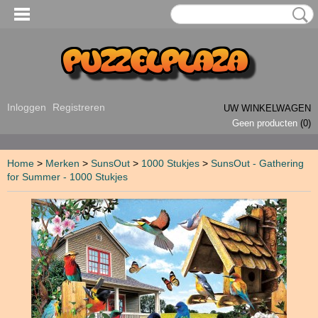
Inloggen
Registreren
UW WINKELWAGEN
Geen producten
(0)
Home
>
Merken
>
SunsOut
>
1000 Stukjes
>
SunsOut - Gathering
for Summer - 1000 Stukjes