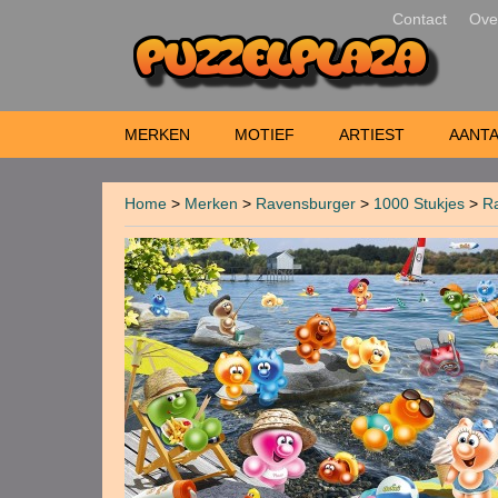
Contact
Ove
MERKEN
MOTIEF
ARTIEST
AANTA
Home
>
Merken
>
Ravensburger
>
1000 Stukjes
>
Ra