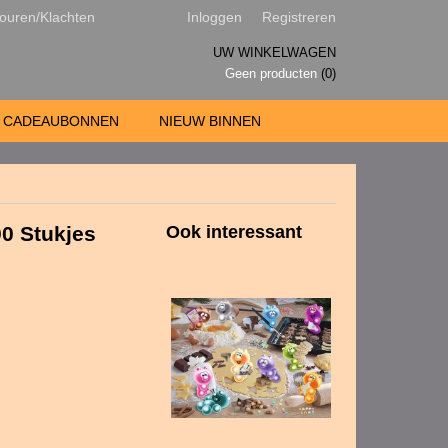
ouren/Klachten
Inloggen
Registreren
UW WINKELWAGEN
Geen producten
(0)
CADEAUBONNEN
NIEUW BINNEN
00 Stukjes
Ook interessant