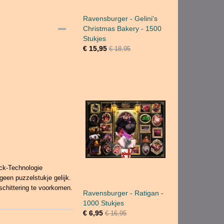
Ravensburger - Gelini's
Christmas Bakery - 1500
Stukjes
€ 15,95
€ 18,95
ick-Technologie
geen puzzelstukje gelijk.
schittering te voorkomen.
Ravensburger - Ratigan -
1000 Stukjes
€ 6,95
€ 16,95