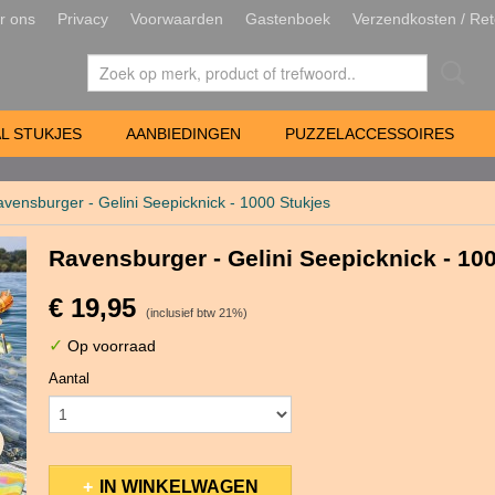
r ons
Privacy
Voorwaarden
Gastenboek
Verzendkosten / Ret
L STUKJES
AANBIEDINGEN
PUZZELACCESSOIRES
vensburger - Gelini Seepicknick - 1000 Stukjes
Ravensburger - Gelini Seepicknick - 10
€ 19,95
(inclusief btw 21%)
✓
Op voorraad
Aantal
IN WINKELWAGEN