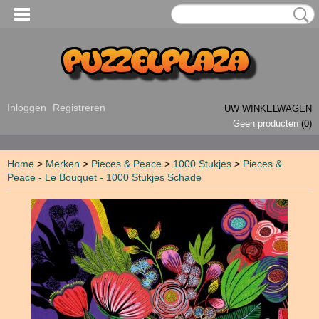
Inloggen
Registreren
UW WINKELWAGEN
Geen producten
(0)
Home
>
Merken
>
Pieces & Peace
>
1000 Stukjes
>
Pieces &
Peace - Le Bouquet - 1000 Stukjes Schade