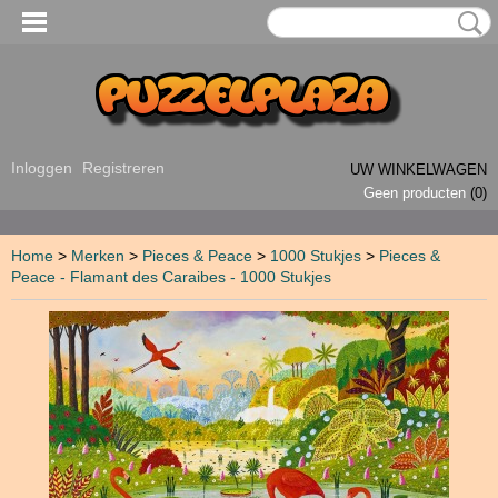
Inloggen
Registreren
UW WINKELWAGEN
Geen producten
(0)
Home
>
Merken
>
Pieces & Peace
>
1000 Stukjes
>
Pieces &
Peace - Flamant des Caraibes - 1000 Stukjes