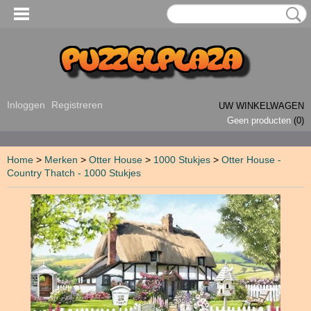
Inloggen
Registreren
UW WINKELWAGEN
Geen producten
(0)
Home
>
Merken
>
Otter House
>
1000 Stukjes
>
Otter House -
Country Thatch - 1000 Stukjes