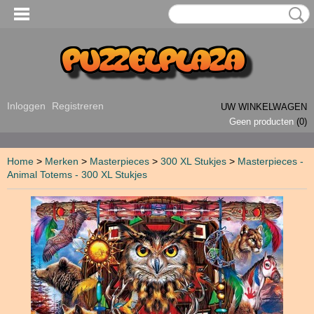
Inloggen
Registreren
UW WINKELWAGEN
Geen producten
(0)
Home
>
Merken
>
Masterpieces
>
300 XL Stukjes
>
Masterpieces -
Animal Totems - 300 XL Stukjes