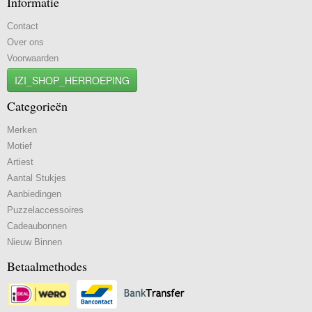
Informatie
Contact
Over ons
Voorwaarden
IZI_SHOP_HERROEPING
Categorieën
Merken
Motief
Artiest
Aantal Stukjes
Aanbiedingen
Puzzelaccessoires
Cadeaubonnen
Nieuw Binnen
Betaalmethodes