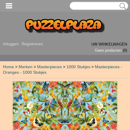
Inloggen
Registreren
UW WINKELWAGEN
Geen producten
(0)
Home
>
Merken
>
Masterpieces
>
1000 Stukjes
>
Masterpieces -
Oranges - 1000 Stukjes