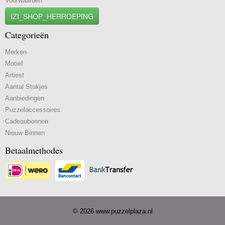
Voorwaarden
IZI_SHOP_HERROEPING
Categorieën
Merken
Motief
Artiest
Aantal Stukjes
Aanbiedingen
Puzzelaccessoires
Cadeaubonnen
Nieuw Binnen
Betaalmethodes
© 2026 www.puzzelplaza.nl