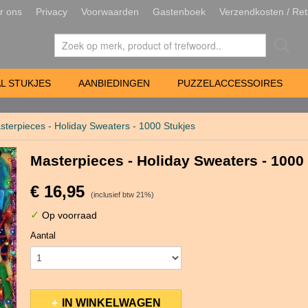
r ons
Privacy
Voorwaarden
Gastenboek
Verzendkosten / Ret
L STUKJES
AANBIEDINGEN
PUZZELACCESSOIRES
sterpieces - Holiday Sweaters - 1000 Stukjes
Masterpieces - Holiday Sweaters - 1000
€ 16,95
(inclusief btw 21%)
✓
Op voorraad
Aantal
IN WINKELWAGEN