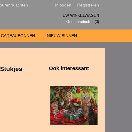
ouren/Klachten
Inloggen
Registreren
UW WINKELWAGEN
Geen producten
(0)
CADEAUBONNEN
NIEUW BINNEN
 Stukjes
Ook interessant