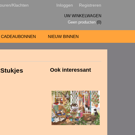
ouren/Klachten
Inloggen
Registreren
UW WINKELWAGEN
Geen producten
(0)
CADEAUBONNEN
NIEUW BINNEN
 Stukjes
Ook interessant