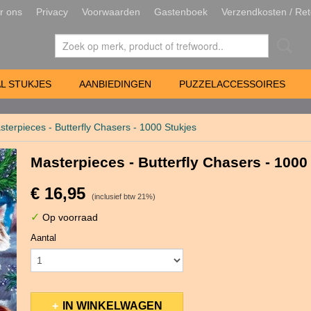
r ons
Privacy
Voorwaarden
Gastenboek
Verzendkosten / Ret
L STUKJES
AANBIEDINGEN
PUZZELACCESSOIRES
sterpieces - Butterfly Chasers - 1000 Stukjes
Masterpieces - Butterfly Chasers - 1000
€ 16,95
(inclusief btw 21%)
✓
Op voorraad
Aantal
IN WINKELWAGEN