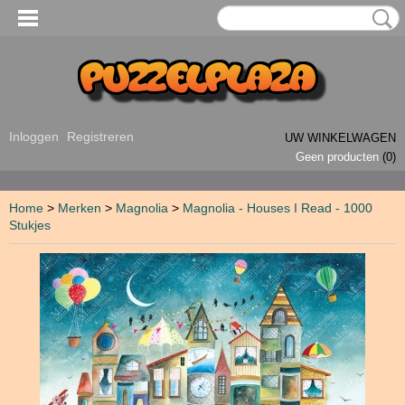
Inloggen
Registreren
UW WINKELWAGEN
Geen producten
(0)
Home
>
Merken
>
Magnolia
>
Magnolia - Houses I Read - 1000
Stukjes