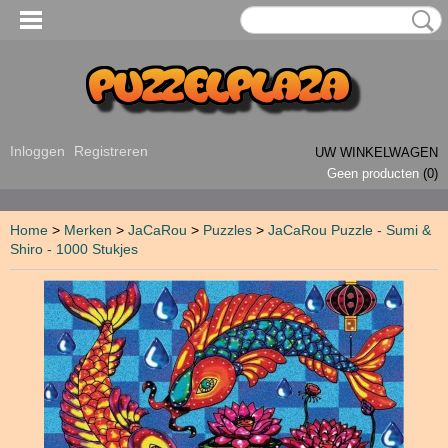
Inloggen
Registreren
UW WINKELWAGEN
Geen producten
(0)
Home
>
Merken
>
JaCaRou
>
Puzzles
>
JaCaRou Puzzle - Sumi &
Shiro - 1000 Stukjes