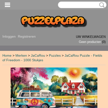
Inloggen
Registreren
UW WINKELWAGEN
Geen producten
(0)
Home
>
Merken
>
JaCaRou
>
Puzzles
>
JaCaRou Puzzle - Fields
of Freedom - 1000 Stukjes