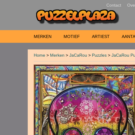
Contact
Ove
MERKEN
MOTIEF
ARTIEST
AANTA
Home
>
Merken
>
JaCaRou
>
Puzzles
>
JaCaRou Puz