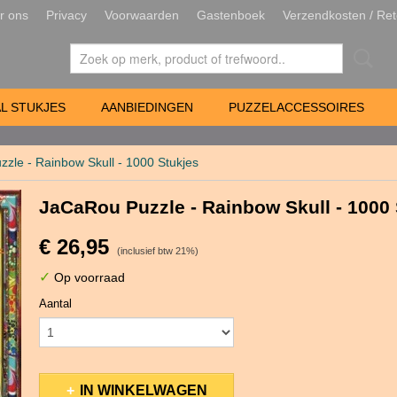
r ons
Privacy
Voorwaarden
Gastenboek
Verzendkosten / Ret
L STUKJES
AANBIEDINGEN
PUZZELACCESSOIRES
zle - Rainbow Skull - 1000 Stukjes
JaCaRou Puzzle - Rainbow Skull - 1000 
€ 26,95
(inclusief btw 21%)
✓
Op voorraad
Aantal
IN WINKELWAGEN