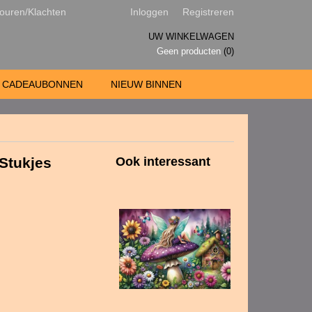
ouren/Klachten
Inloggen
Registreren
UW WINKELWAGEN
Geen producten
(0)
CADEAUBONNEN
NIEUW BINNEN
Stukjes
Ook interessant