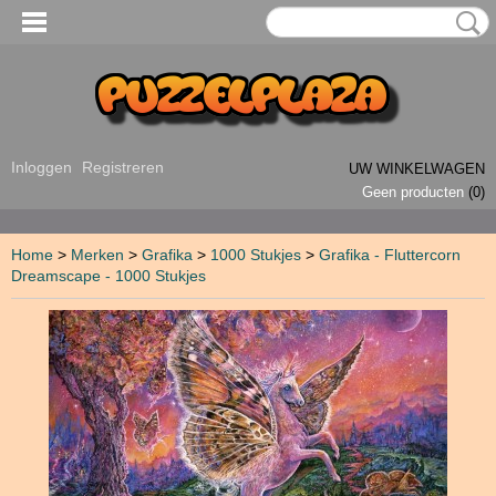
Inloggen
Registreren
UW WINKELWAGEN
Geen producten
(0)
Home
>
Merken
>
Grafika
>
1000 Stukjes
>
Grafika - Fluttercorn
Dreamscape - 1000 Stukjes