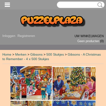
Inloggen
Registreren
UW WINKELWAGEN
Geen producten
(0)
Home
>
Merken
>
Gibsons
>
500 Stukjes
>
Gibsons - A Christmas
to Remember - 4 x 500 Stukjes