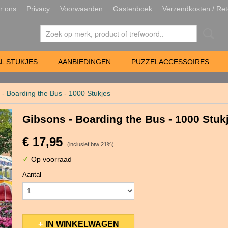
r ons
Privacy
Voorwaarden
Gastenboek
Verzendkosten / Ret
L STUKJES
AANBIEDINGEN
PUZZELACCESSOIRES
 - Boarding the Bus - 1000 Stukjes
Gibsons - Boarding the Bus - 1000 Stuk
€ 17,95
(inclusief btw 21%)
✓
Op voorraad
Aantal
IN WINKELWAGEN