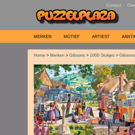
Contact
Ove
MERKEN
MOTIEF
ARTIEST
AANTA
Home
>
Merken
>
Gibsons
>
1000 Stukjes
>
Gibsons