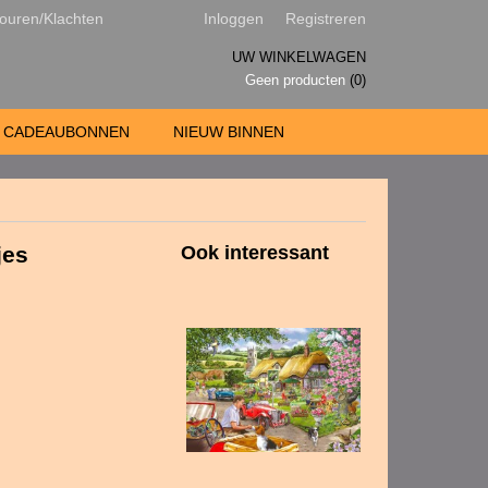
ouren/Klachten
Inloggen
Registreren
UW WINKELWAGEN
Geen producten
(0)
CADEAUBONNEN
NIEUW BINNEN
jes
Ook interessant