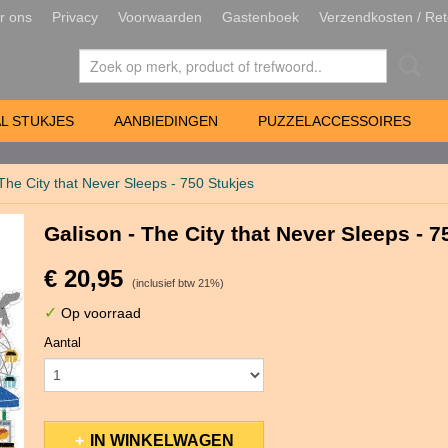
r ons
Privacy
Voorwaarden
Gastenboek
Verzendkosten / Ret
L STUKJES
AANBIEDINGEN
PUZZELACCESSOIRES
The City that Never Sleeps - 750 Stukjes
Galison - The City that Never Sleeps - 7
€ 20,95
(inclusief btw 21%)
✓
Op voorraad
Aantal
IN WINKELWAGEN