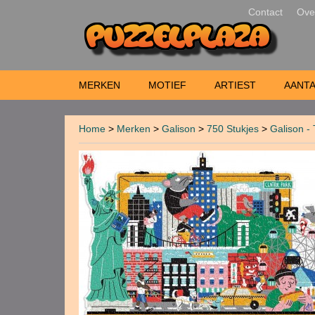
Contact
Ove
MERKEN
MOTIEF
ARTIEST
AANTA
Home
>
Merken
>
Galison
>
750 Stukjes
>
Galison - 