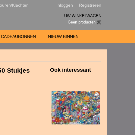
ouren/Klachten
Inloggen
Registreren
UW WINKELWAGEN
Geen producten
(0)
CADEAUBONNEN
NIEUW BINNEN
50 Stukjes
Ook interessant