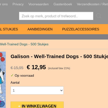
r ons
Privacy
Voorwaarden
Gastenboek
Verzendkosten / Ret
L STUKJES
AANBIEDINGEN
PUZZELACCESSOIRES
 Well-Trained Dogs - 500 Stukjes
Galison - Well-Trained Dogs - 500 Stukj
€ 12,95
€ 15,95
(inclusief btw 21%)
✓
Op voorraad
Aantal
IN WINKELWAGEN