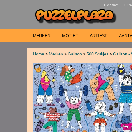
Contact
Ove
MERKEN
MOTIEF
ARTIEST
AANTA
Home
>
Merken
>
Galison
>
500 Stukjes
>
Galison -