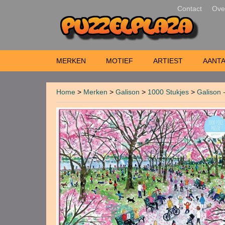
Contact
Ove
MERKEN
MOTIEF
ARTIEST
AANTA
Home
>
Merken
>
Galison
>
1000 Stukjes
>
Galison 