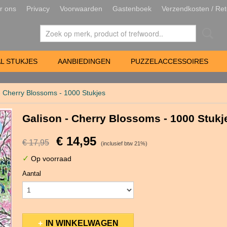
r ons
Privacy
Voorwaarden
Gastenboek
Verzendkosten / Ret
L STUKJES
AANBIEDINGEN
PUZZELACCESSOIRES
- Cherry Blossoms - 1000 Stukjes
Galison - Cherry Blossoms - 1000 Stukj
€ 14,95
€ 17,95
(inclusief btw 21%)
✓
Op voorraad
Aantal
IN WINKELWAGEN