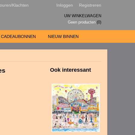
ouren/Klachten
Inloggen
Registreren
UW WINKELWAGEN
Geen producten
(0)
CADEAUBONNEN
NIEUW BINNEN
es
Ook interessant