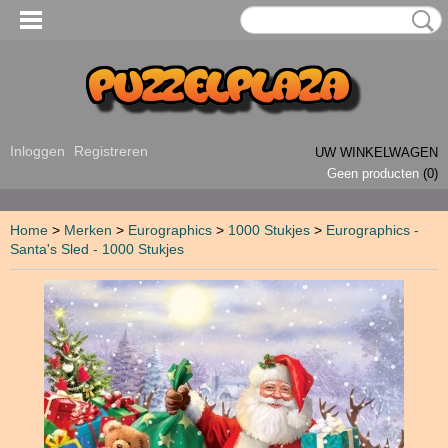
Inloggen
Registreren
UW WINKELWAGEN
Geen producten
(0)
Home
>
Merken
>
Eurographics
>
1000 Stukjes
>
Eurographics -
Santa's Sled - 1000 Stukjes