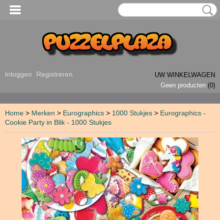
Inloggen
Registreren
UW WINKELWAGEN
Geen producten
(0)
Home
>
Merken
>
Eurographics
>
1000 Stukjes
>
Eurographics -
Cookie Party in Blik - 1000 Stukjes