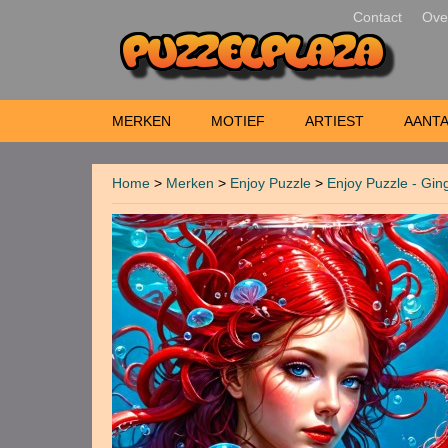
Contact
Ove
MERKEN
MOTIEF
ARTIEST
AANTA
Home
>
Merken
>
Enjoy Puzzle
>
Enjoy Puzzle - Gin