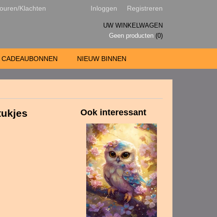
ouren/Klachten
Inloggen
Registreren
UW WINKELWAGEN
Geen producten
(0)
CADEAUBONNEN
NIEUW BINNEN
tukjes
Ook interessant