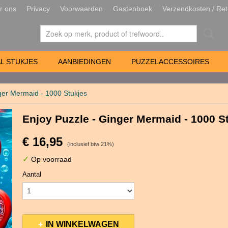
r ons
Privacy
Voorwaarden
Gastenboek
Verzendkosten / Ret
L STUKJES
AANBIEDINGEN
PUZZELACCESSOIRES
ger Mermaid - 1000 Stukjes
Enjoy Puzzle - Ginger Mermaid - 1000 S
€ 16,95
(inclusief btw 21%)
✓
Op voorraad
Aantal
IN WINKELWAGEN