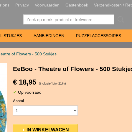
r ons
Privacy
Voorwaarden
Gastenboek
Verzendkosten / Ret
L STUKJES
AANBIEDINGEN
PUZZELACCESSOIRES
eatre of Flowers - 500 Stukjes
EeBoo - Theatre of Flowers - 500 Stukje
€ 18,95
(inclusief btw 21%)
✓
Op voorraad
Aantal
IN WINKELWAGEN