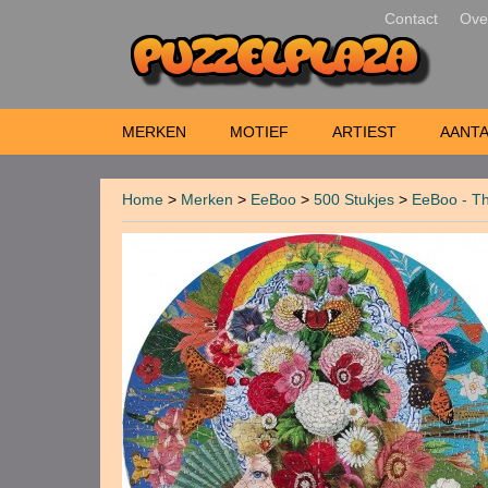
Contact
Ove
MERKEN
MOTIEF
ARTIEST
AANTA
Home
>
Merken
>
EeBoo
>
500 Stukjes
>
EeBoo - Th