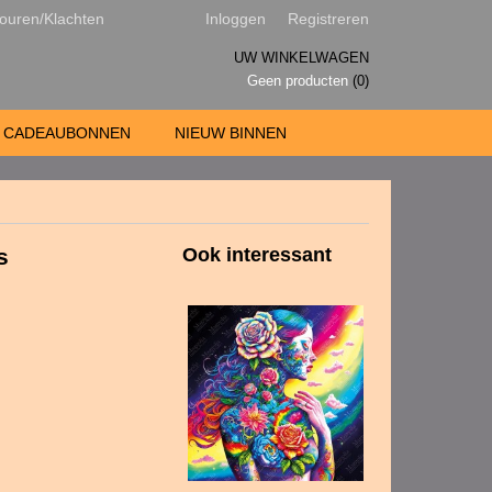
ouren/Klachten
Inloggen
Registreren
UW WINKELWAGEN
Geen producten
(0)
CADEAUBONNEN
NIEUW BINNEN
s
Ook interessant