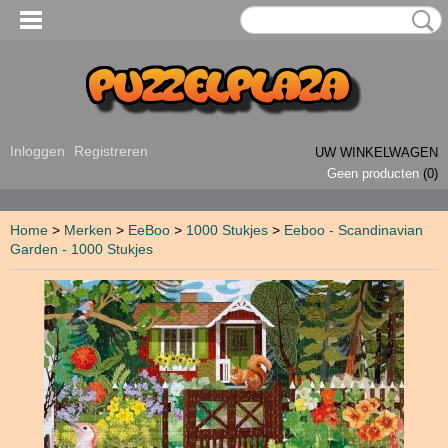
Inloggen
Registreren
UW WINKELWAGEN
Geen producten
(0)
Home
>
Merken
>
EeBoo
>
1000 Stukjes
>
Eeboo - Scandinavian
Garden - 1000 Stukjes